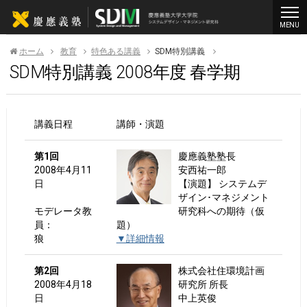
MENU
ホーム
教育
特色ある講義
SDM特別講義
SDM特別講義 2008年度 春学期
講義日程
講師・演題
第1回
慶應義塾塾長
2008年4月11
安西祐一郎
日
【演題】 システムデ
ザイン･マネジメント
モデレータ教
研究科への期待（仮
員：
題）
狼
▼詳細情報
第2回
株式会社住環境計画
2008年4月18
研究所 所長
日
中上英俊