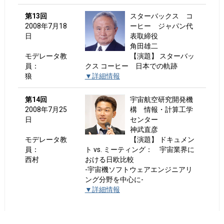
第13回
スターバックス コ
2008年7月18
ーヒー ジャパン代
日
表取締役
角田雄二
モデレータ教
【演題】 スターバッ
員：
クス コーヒー 日本での軌跡
狼
▼詳細情報
第14回
宇宙航空研究開発機
2008年7月25
構 情報・計算工学
日
センター
神武直彦
モデレータ教
【演題】 ドキュメン
員：
ト vs. ミーティング： 宇宙業界に
西村
おける日欧比較
-宇宙機ソフトウェアエンジニアリ
ング分野を中心に-
▼詳細情報