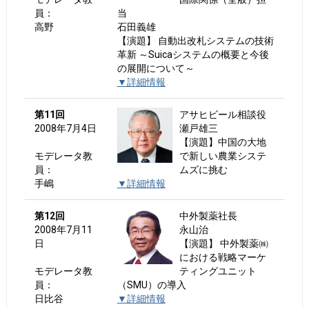
員：
当
高野
石田義雄
【演題】 自動出改札システムの技術
革新 ～Suicaシステムの概要と今後
の展開について～
▼詳細情報
第11回
アサヒビール相談役
2008年7月4日
瀬戸雄三
【演題】中国の大地
モデレータ教
で新しい農業システ
員：
ムズに挑む
手嶋
▼詳細情報
第12回
中外製薬社長
2008年7月11
永山治
日
【演題】 中外製薬㈱
における戦略マーケ
モデレータ教
ティングユニット
員：
（SMU）の導入
日比谷
▼詳細情報