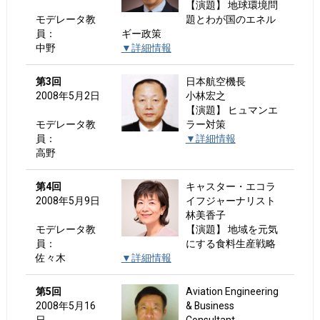
【演題】 地球環境問
モデレータ教
題とわが国のエネル
員：
ギー政策
中野
▼詳細情報
第3回
日本航空機長
2008年5月2日
小林宏之
【演題】 ヒュマンエ
モデレータ教
ラー対策
員：
▼詳細情報
高野
第4回
キャスター・エコラ
2008年5月9日
イフジャーナリスト
林美香子
モデレータ教
【演題】 地域を元気
員：
にする食料生産戦略
佐々木
▼詳細情報
第5回
Aviation Engineering
2008年5月16
& Business