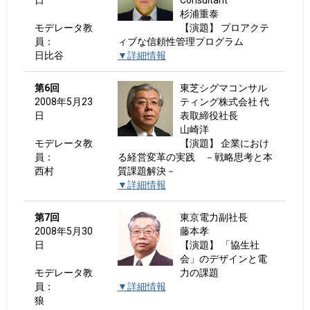
日
Consultant
杉浦重泰
モデレータ教
【演題】 プロアクテ
員：
ィブな信頼性管理プログラム
日比谷
▼詳細情報
第6回
東芝シグマコンサル
2008年5月23
ティング株式会社 代
日
表取締役社長
山崎洋
モデレータ教
【演題】 企業におけ
員：
る経営変革の実践 －戦略思考と本
西村
質課題解決－
▼詳細情報
第7回
東京電力副社長
2008年5月30
藤本孝
日
【演題】 「協生社
会」のデザインと電
モデレータ教
力の課題
員：
▼詳細情報
狼