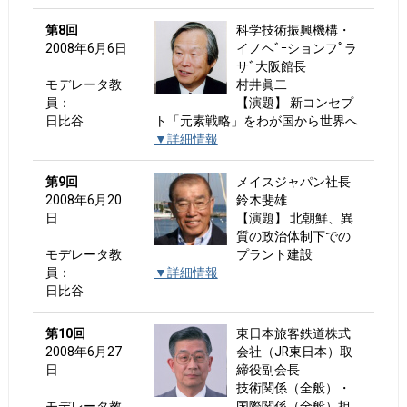
第8回
科学技術振興機構・
2008年6月6日
イノヘﾞｰションフﾟラ
サﾞ大阪館長
モデレータ教
村井眞二
員：
【演題】 新コンセプ
日比谷
ト「元素戦略」をわが国から世界へ
▼詳細情報
第9回
メイスジャパン社長
2008年6月20
鈴木斐雄
日
【演題】 北朝鮮、異
質の政治体制下での
モデレータ教
プラント建設
員：
▼詳細情報
日比谷
第10回
東日本旅客鉄道株式
2008年6月27
会社（JR東日本）取
日
締役副会長
技術関係（全般）・
モデレータ教
国際関係（全般）担