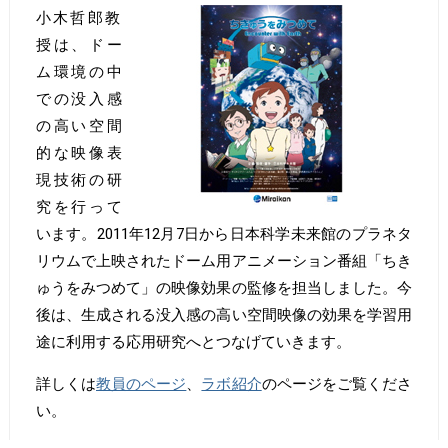
小木哲郎教
授は、ドー
ム環境の中
での没入感
の高い空間
的な映像表
現技術の研
究を行って
います。2011年12月7日から日本科学未来館のプラネタ
リウムで上映されたドーム用アニメーション番組「ちき
ゅうをみつめて」の映像効果の監修を担当しました。今
後は、生成される没入感の高い空間映像の効果を学習用
途に利用する応用研究へとつなげていきます。
詳しくは
教員のページ
、
ラボ紹介
のページをご覧くださ
い。