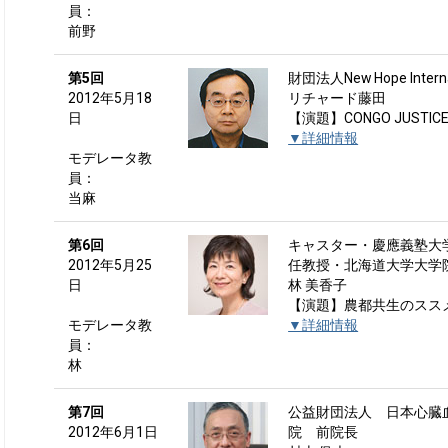
員：
前野
第5回
財団法人New Hope Intern
2012年5月18
リチャード藤田
日
【演題】CONGO JUSTI
▼詳細情報
モデレータ教
員：
当麻
第6回
キャスター・慶應義塾大
2012年5月25
任教授・北海道大学大学
日
林 美香子
【演題】農都共生のスス
モデレータ教
▼詳細情報
員：
林
第7回
公益財団法人 日本心臓
2012年6月1日
院 前院長