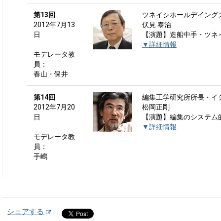
第13回
ツネイシホールデイング
2012年7月13
伏見 泰治
日
【演題】造船中手・ツネ
▼詳細情報
モデレータ教
員：
春山・保井
第14回
編集工学研究所所長・イ
2012年7月20
松岡正剛
日
【演題】編集のシステム
▼詳細情報
モデレータ教
員：
手嶋
シェアする