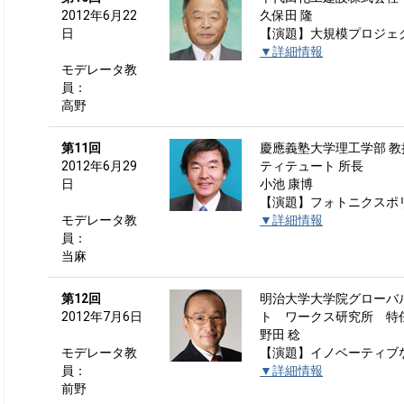
2012年6月22
久保田 隆
日
【演題】大規模プロジェ
▼詳細情報
モデレータ教
員：
高野
第11回
慶應義塾大学理工学部 教
2012年6月29
ティテュート 所長
日
小池 康博
【演題】フォトニクスポリマ
モデレータ教
▼詳細情報
員：
当麻
第12回
明治大学大学院グローバ
2012年7月6日
ト ワークス研究所 特
野田 稔
モデレータ教
【演題】イノベーティブ
員：
▼詳細情報
前野