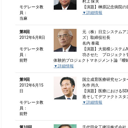
村上 保夫
モデレータ教
【演題】榊原記念病院の目
員：
▼詳細情報
当麻
第8回
元（株）日立システムア
2012年6月8日
ズ］取締役社長
名内 泰蔵
モデレータ教
【演題】大規模システム
員：
功させた プロジェクト
前野
体験的プロジェクトマネジメント論『曖
▼詳細情報
第9回
国立成育医療研究センター
2012年6月15
矢作 尚久
日
【演題】医療におけるSD
造そしてデファクトスタン
モデレータ教
▼詳細情報
員：
前野
第10回
千代田化工建設株式会社