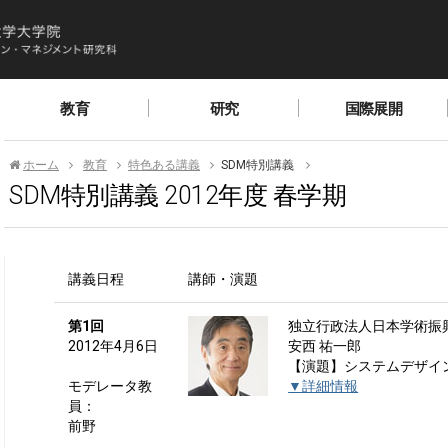
教育
研究
国際展開
ホーム
教育
特色ある講義
SDM特別講義
SDM特別講義 2012年度 春学期
講義日程
講師・演題
第1回
独立行政法人日本学術振
2012年4月6日
安西 祐一郎
【演題】システムデザイ
モデレータ教
▼詳細情報
員：
前野