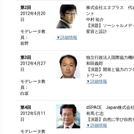
第2回
株式会社エヌプラス 代
2012年4月20
ント
日
中村 祐介
【演題】ソーシャルメデ
モデレータ教
変容と設計
員：
▼詳細情報
前野
第3回
独立行政法人国際協力機
2012年4月27
和田義郎
日
【演題】開発と協力のフ
トワーク
モデレータ教
▼詳細情報
員：
白坂
第4回
dSPACE Japan株式
2012年5月11
有馬 仁志
日
【演題】自然に学び自然
▼詳細情報
モデレータ教