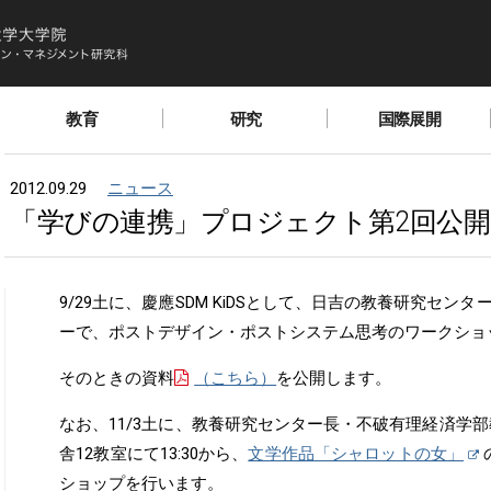
教育
研究
国際展開
2012.09.29
ニュース
「学びの連携」プロジェクト第2回公
9/29土に、慶應SDM KiDSとして、日吉の教養研究セ
ーで、ポストデザイン・ポストシステム思考のワークショ
そのときの資料
（こちら）
を公開します。
なお、11/3土に、教養研究センター長・不破有理経済学部教
舎12教室にて13:30から、
文学作品「シャロットの女」
ショップを行います。