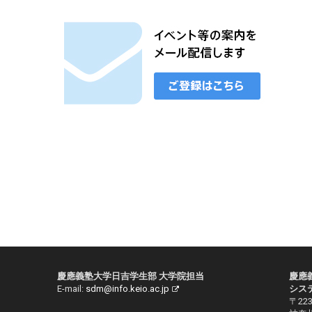
慶應義塾大学日吉学生部 大学院担当
慶應
E-mail:
sdm@info.keio.ac.jp
シス
〒223