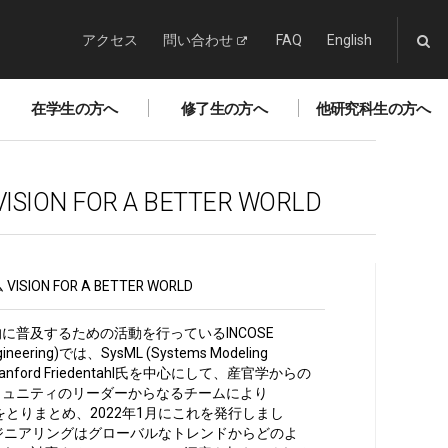
アクセス
問い合わせ
FAQ
English
在学生の方へ
修了生の方へ
他研究科生の方へ
 FOR A BETTER WORLD
N FOR A BETTER WORLD
普及するための活動を行っているINCOSE
 Engineering)では、SysML (Systems Modeling
nford Friedentahl氏を中心にして、産官学からの
ミュニティのリーダーからなるチームにより
をとりまとめ、2022年1月にこれを発行しまし
ジニアリングはグローバルなトレンドからどのよ