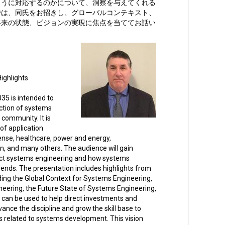
ように対応するのかについて、洞察を与えてくれる
では、同氏をお招きし、グローバルコンテキスト、
将来の状態、ビジョンの実現に焦点を当ててお話い
ighlights
35 is intended to
ection of systems
 community. It is
of application
ense, healthcare, power and energy,
n, and many others. The audience will gain
pact systems engineering and how systems
trends. The presentation includes highlights from
uding the Global Context for Systems Engineering,
neering, the Future State of Systems Engineering,
n can be used to help direct investments and
vance the discipline and grow the skill base to
s related to systems development. This vision