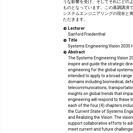
うな影響を受け、そしてそれにどの
ものとなっています。この基調講演
システムエンジニアリングの現在と
ただきます。
Lecturer
Sanford Friedenthal
Title
Systems Engineering Vision 2035 H
Abstract
The Systems Engineering Vision 20
inspire and guide the strategic dir
engineering for the global systems
intended to apply to a broad range 
domains including biomedical, def
telecommunications, transportatio
insights on global trends that im
engineering will respond to these 
each of the four (4) chapters incl
the Current State of Systems Engi
and Realizing the Vision. The visio
support collaborative efforts to ad
meet current and future challenge