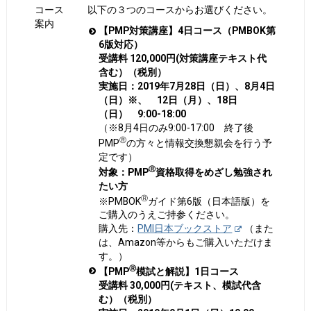
コース
以下の３つのコースからお選びください。
案内
【PMP対策講座】4日コース（PMBOK第
6版対応）
受講料 120,000円(対策講座テキスト代
含む）（税別）
実施日：2019年7月28日（日）、8月4日
（日）※、 12日（月）、18日
（日） 9:00-18:00
（※8月4日のみ9:00-17:00 終了後
Ⓡ
PMP
の方々と情報交換懇親会を行う予
定です）
Ⓡ
対象：PMP
資格取得をめざし勉強され
たい方
Ⓡ
※PMBOK
ガイド第6版（日本語版）を
ご購入のうえご持参ください。
購入先：
PMI日本ブックストア
（また
は、Amazon等からもご購入いただけま
す。）
Ⓡ
【PMP
模試と解説】1日コース
受講料 30,000円(テキスト、模試代含
む）（税別）