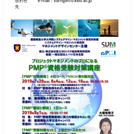
合わせ
e-mail：sdm@info.keio.ac.jp
先