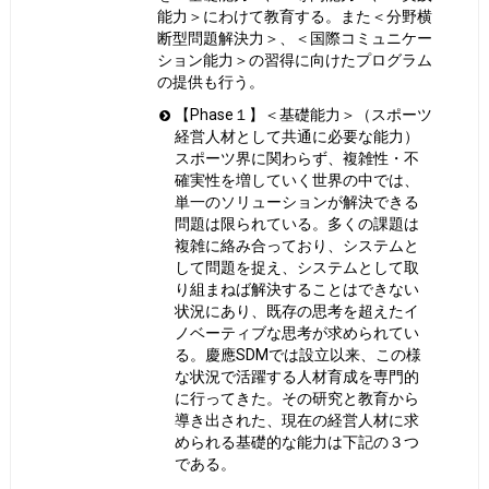
能力＞にわけて教育する。また＜分野横
断型問題解決力＞、＜国際コミュニケー
ション能力＞の習得に向けたプログラム
の提供も行う。
【Phase１】＜基礎能力＞（スポーツ
経営人材として共通に必要な能力）
スポーツ界に関わらず、複雑性・不
確実性を増していく世界の中では、
単一のソリューションが解決できる
問題は限られている。多くの課題は
複雑に絡み合っており、システムと
して問題を捉え、システムとして取
り組まねば解決することはできない
状況にあり、既存の思考を超えたイ
ノベーティブな思考が求められてい
る。慶應SDMでは設立以来、この様
な状況で活躍する人材育成を専門的
に行ってきた。その研究と教育から
導き出された、現在の経営人材に求
められる基礎的な能力は下記の３つ
である。