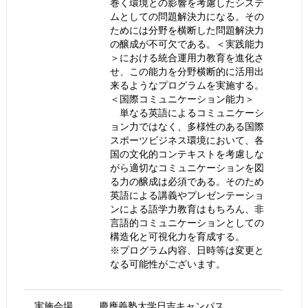
巻く環境との影響を考慮したシステ
ムとしての問題解決力になる。その
ためには分野を横断した問題解決力
の醸成が不可欠である。＜実践能力
＞における統合運用力教育を進化さ
せ、この能力を分野横断的に活用出
来るようなプログラムを実施する。
＜国際コミュニケーション能力＞
単なる英語によるコミュニケーシ
ョン力ではなく、多様性のある国際
スポーツビジネス環境において、各
国の文化的コンテキストを考慮しな
がら適切なコミュニケーションを図
る力の醸成は必須である。そのため
英語による講義やプレゼンテーショ
ンによる語学力教育はもちろん、非
言語的コミュニケーションとしての
構造化と可視化力を育成する。
※プログラム内容、日時等は変更と
なる可能性がございます。
実施会場
慶應義塾⼤学⽇吉キャンパス