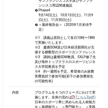
サンフランシスコ大学及びサンフラ
ンシスコ周辺関連施設
Phase4
9月14日(土)、10月12日(土)、11月9
日(土)、11月30日(土)
＜最終報告会＞（2020年1月末頃予
定）
※1 講義は原則として各日10時〜18時
で実施いたします。
※2 慶應SDM及び日本経済新聞社が主
催する横断型のスポーツカンファレンス
※3 講師は慶應SDM教員、SXLP修了生
及び海外トップクラスのスポーツビジネ
ス大学院教員を予定
※4 約一週間を予定。希望者のみ旅費
実費負担で参加可能(若干の参加費発生
の可能性有)
内容
プログラムを４つのフェーズにわけて実
施します。全体の流れは
[こちら](pdf)
日本のスポーツ界に求められる人材能力
を＜基礎能力＞、＜専門能力＞、＜実践