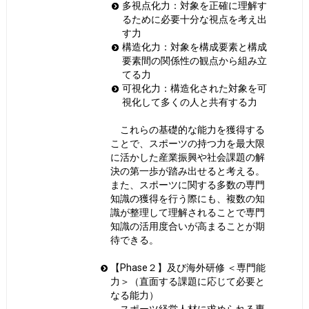
多視点化力：対象を正確に理解す
るために必要十分な視点を考え出
す力
構造化力：対象を構成要素と構成
要素間の関係性の観点から組み立
てる力
可視化力：構造化された対象を可
視化して多くの人と共有する力
これらの基礎的な能力を獲得する
ことで、スポーツの持つ力を最大限
に活かした産業振興や社会課題の解
決の第一歩が踏み出せると考える。
また、スポーツに関する多数の専門
知識の獲得を行う際にも、複数の知
識が整理して理解されることで専門
知識の活用度合いが高まることが期
待できる。
【Phase２】及び海外研修 ＜専門能
力＞（直面する課題に応じて必要と
なる能力）
スポーツ経営人材に求められる専