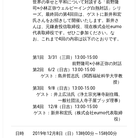
世界の幸せと平和について対談する「前野隆
司×小林正弥ウェルビーイング白熱対話」シリ
ーズ。最終回の第4回目は、ゲストに新井和宏
氏さんをお招きして開催いたします。新井さ
んは、元鎌倉投信取締役、現在株式会社eumo
代表取締役です。ぜひご参加ください。な
お、これまで4回の内容は以下のとおりです。
第1回 3/31（三田）13:00-15:00
前野隆司×小林正弥の対話
第2回 6/2（日吉）13:00-15:00
ゲスト：島井哲志氏（関西福祉科学大学教
授）
第3回 9/8（日吉）13:00-15:00
ゲスト：井上広法氏（浄土宗光琳寺副住職、
一般社団法人寺子屋ブッダ理事）
第4回 12/8（日吉）13:00-15:00
ゲスト：新井和宏氏（株式会社eumo代表取締
役）
日時
2019年12月8日（日）13時00分～15時00分