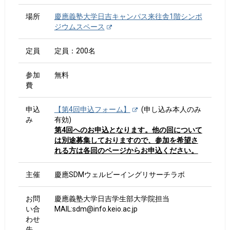
場所
慶應義塾大学日吉キャンパス来往舎1階シンポ
ジウムスペース
定員
定員：200名
参加
無料
費
申込
【第4回申込フォーム】
(申し込み本人のみ
み
有効)
第4回へのお申込となります。他の回について
は別途募集しておりますので、参加を希望さ
れる方は各回のページからお申込ください。
主催
慶應SDMウェルビーイングリサーチラボ
お問
慶應義塾大学日吉学生部大学院担当
い合
MAIL:sdm@info.keio.ac.jp
わせ
先