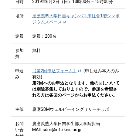
日時
2019年6月2日（日）13時00分～15時00分
場所
慶應義塾大学日吉キャンパス来往舎1階シンポ
ジウムスペース
定員
定員：200名
参加
無料
費
申込
【第2回申込フォーム】
(申し込み本人のみ
み
有効)
第2回へのお申込となります。他の回について
は別途募集しておりますので、参加を希望さ
れる方は各回のページからお申込ください。
主催
慶應SDMウェルビーイングリサーチラボ
お問
慶應義塾大学日吉学生部大学院担当
い合
MAIL:sdm@info.keio.ac.jp
わせ