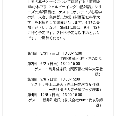
世界の幸せと平和について対談する「前野隆
司×小林正弥ウェルビーイング白熱対話」シリ
ーズの第2回目は、ゲストにポジティブ心理学
の第一人者、島井哲志教授（関西福祉科学大
学）をお招きして開催いたします。ぜひご参
加ください。なお、3回目以降は、9月、12月
に行う予定です。各回の予定は以下のとおり
です。ご期待ください。
第1回 3/31（三田）13:00-15:00
前野隆司×小林正弥の対話
第2回 6/2（日吉）13:00-15:00
ゲスト：島井哲志氏（関西福祉科学大学教
授）
第3回 9/8（日吉）13:00-15:00
ゲスト：井上広法氏（浄土宗光琳寺副住職、
一般社団法人寺子屋ブッダ理事）
第4回 12/8（日吉）13:00-15:00
ゲスト：新井和宏氏（株式会社eumo代表取締
役）