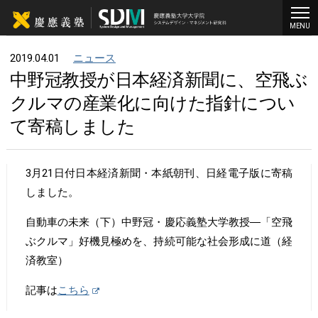
MENU
2019.04.01
ニュース
中野冠教授が日本経済新聞に、空飛ぶ
クルマの産業化に向けた指針につい
て寄稿しました
3月21日付日本経済新聞・本紙朝刊、日経電子版に寄稿
しました。
自動車の未来（下）中野冠・慶応義塾大学教授―「空飛
ぶクルマ」好機見極めを、持続可能な社会形成に道（経
済教室）
記事は
こちら