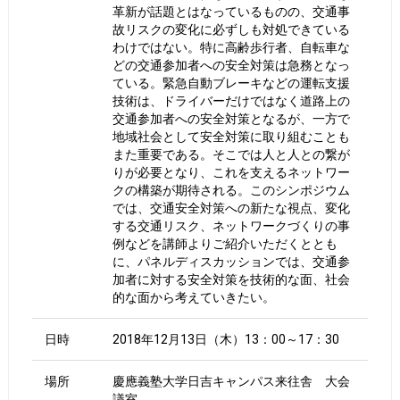
革新が話題とはなっているものの、交通事
故リスクの変化に必ずしも対処できている
わけではない。特に高齢歩行者、自転車な
どの交通参加者への安全対策は急務となっ
ている。緊急自動ブレーキなどの運転支援
技術は、ドライバーだけではなく道路上の
交通参加者への安全対策となるが、一方で
地域社会として安全対策に取り組むことも
また重要である。そこでは人と人との繋が
りが必要となり、これを支えるネットワー
クの構築が期待される。このシンポジウム
では、交通安全対策への新たな視点、変化
する交通リスク、ネットワークづくりの事
例などを講師よりご紹介いただくととも
に、パネルディスカッションでは、交通参
加者に対する安全対策を技術的な面、社会
的な面から考えていきたい。
日時
2018年12月13日（木）13：00～17：30
場所
慶應義塾大学日吉キャンパス来往舎 大会
議室