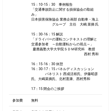
15：10-15：30 事例報告
「交通事故防止に関する損保協会の取組
み」
日本損害保険協会 業務企画部 自動車・海上
グループ 主任 大嶋 菜摘 氏
15：30-16：15 解説
「ドライバーの運転コンテキストの理解と
交通参加者 ～自動運転からの視点～」
慶應義塾大学大学院ＳＤＭ研究科 教授
西村 秀和
16：15-16：30 休憩
16：30-17：15 パネルディスカッション
パネリスト:西成活裕氏、伊藤昭彦
氏、大嶋菜摘氏、北村憲康、西村秀和
17：15 閉会のご挨拶
参加費
無料