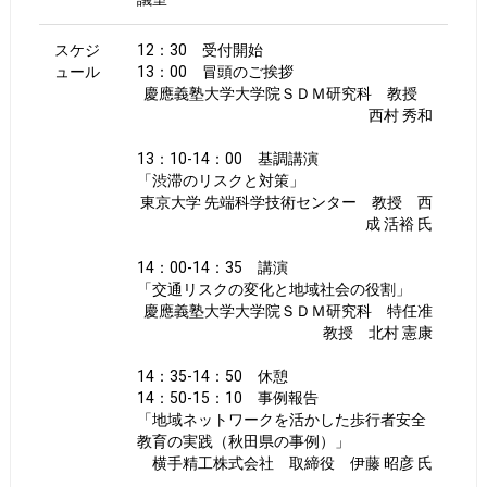
スケジ
12：30 受付開始
ュール
13：00 冒頭のご挨拶
慶應義塾大学大学院ＳＤＭ研究科 教授
西村 秀和
13：10-14：00 基調講演
「渋滞のリスクと対策」
東京大学 先端科学技術センター 教授 西
成 活裕 氏
14：00-14：35 講演
「交通リスクの変化と地域社会の役割」
慶應義塾大学大学院ＳＤＭ研究科 特任准
教授 北村 憲康
14：35-14：50 休憩
14：50-15：10 事例報告
「地域ネットワークを活かした歩行者安全
教育の実践（秋田県の事例）」
横手精工株式会社 取締役 伊藤 昭彦 氏