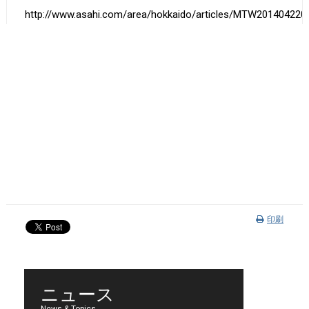
http://www.asahi.com/area/hokkaido/articles/MTW201404220
印刷
ニュース
News & Topics