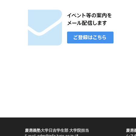
慶應義塾大学日吉学生部 大学院担当
慶應
E-mail:
sdm@info.keio.ac.jp
シス