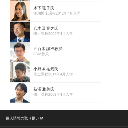
木下 聡子氏
後期博士課程2012年4月入学
八木田 寛之氏
修士課程2009年4月入学
五百木 誠准教授
SDM教員
小野塚 祐気氏
修士課程2014年4月入学
荻沼 雅美氏
修士課程2008年4月入学
個人情報の取り扱い