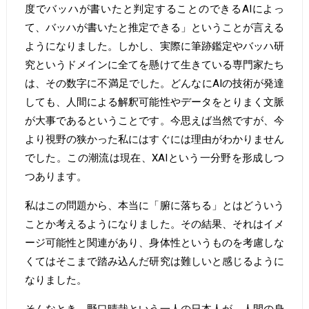
度でバッハが書いたと判定することのできるAIによっ
て、バッハが書いたと推定できる」ということが言える
ようになりました。しかし、実際に筆跡鑑定やバッハ研
究というドメインに全てを懸けて生きている専門家たち
は、その数字に不満足でした。どんなにAIの技術が発達
しても、人間による解釈可能性やデータをとりまく文脈
が大事であるということです。今思えば当然ですが、今
より視野の狭かった私にはすぐには理由がわかりません
でした。この潮流は現在、XAIという一分野を形成しつ
つあります。
私はこの問題から、本当に「腑に落ちる」とはどういう
ことか考えるようになりました。その結果、それはイメ
ージ可能性と関連があり、身体性というものを考慮しな
くてはそこまで踏み込んだ研究は難しいと感じるように
なりました。
そんなとき、野口晴哉という一人の日本人が、人間の身