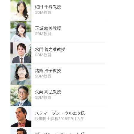
細田 千尋教授
SDM教員
玉城 絵美教授
SDM教員
水門 善之准教授
SDM教員
猪熊 浩子教授
SDM教員
矢向 高弘教授
SDM教員
スティーブン・ウルエタ氏
後期博士課程2018年9月入学