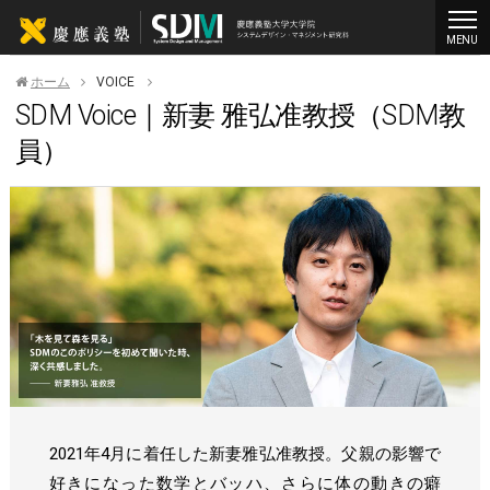
MENU
ホーム
VOICE
SDM Voice｜新妻 雅弘准教授（SDM教
員）
2021年4月に着任した新妻雅弘准教授。父親の影響で
好きになった数学とバッハ、さらに体の動きの癖