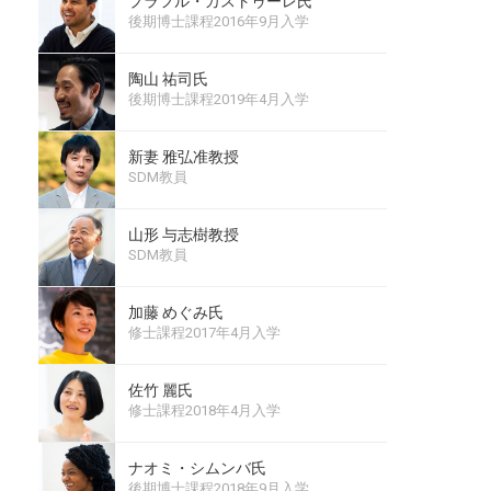
プラフル・カストゥーレ氏
後期博士課程2016年9月入学
陶山 祐司氏
後期博士課程2019年4月入学
新妻 雅弘准教授
SDM教員
山形 与志樹教授
SDM教員
加藤 めぐみ氏
修士課程2017年4月入学
佐竹 麗氏
修士課程2018年4月入学
ナオミ・シムンバ氏
後期博士課程2018年9月入学