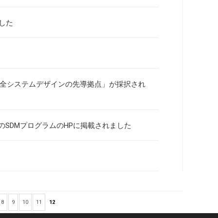
ました
安全システムデザインの先導拠点」が採択され
のSDMプログラムのHPに掲載されました
8
9
10
11
12