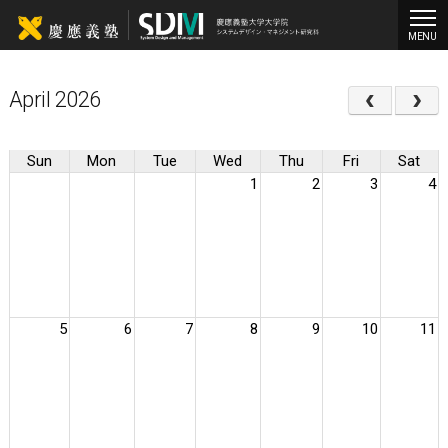
MENU
‹
›
April 2026
Sun
Mon
Tue
Wed
Thu
Fri
Sat
1
2
3
4
5
6
7
8
9
10
11