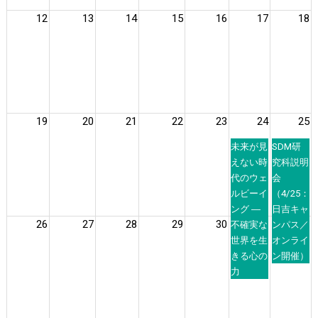
12
13
14
15
16
17
18
19
20
21
22
23
24
25
未来が見
SDM研
えない時
究科説明
代のウェ
会
ルビーイ
（4/25：
ング ―
日吉キャ
26
27
28
29
30
不確実な
ンパス／
世界を生
オンライ
きる心の
ン開催）
力