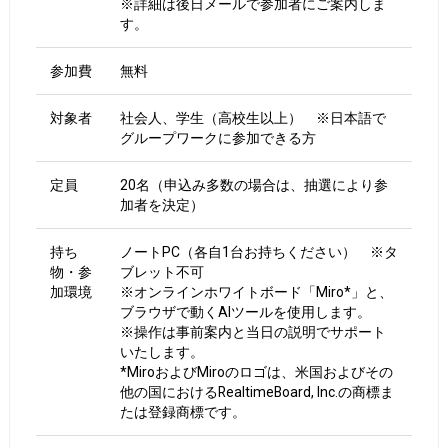
※詳細は後日メールで参加者にご案内しま
す。
参加費
無料
対象者
社会人、学生（高校生以上） ※日本語で
グループワークに参加できる方
定員
20名（申込み多数の場合は、抽選により参
加者を決定）
持ち
ノートPC（各自1台お持ちください） ※タ
物・参
ブレット不可
加環境
※オンラインホワイトボード「Miro*」と、
ブラウザで動くAIツールを使用します。
※操作は事前案内と当日の説明でサポート
いたします。
*MiroおよびMiroのロゴは、米国およびその
他の国におけるRealtimeBoard, Inc.の商標ま
たは登録商標です。