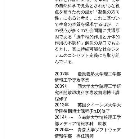
の自然科学で見落とされがちな視
点を補うための鍵が「凝集の方向
性」にあると考え、これに基づい
て生命の本質を探求するほか、こ
の視点が多くの社会問題に共通原
因である「脳中枢的作⽤と⾝体的
作⽤の不調和」解決の糸口でもあ
るとし、真に持続可能な社会シス
テムのコンセプト定義にも取り組
んでいる。
2007年 慶應義塾大学理工学部
情報工学専攻卒業
2009年 同大学大学院理工学研
究科開放環境科学専攻前期博士課
程修了
2013年 英国クイーンズ大学大
学院後期博士課程(Ph.D)修了
2014年〜 立命館大学情報理工学
部メディア情報学科 助教
2020年〜 青森大学ソフトウェア
情報学部 専任講師