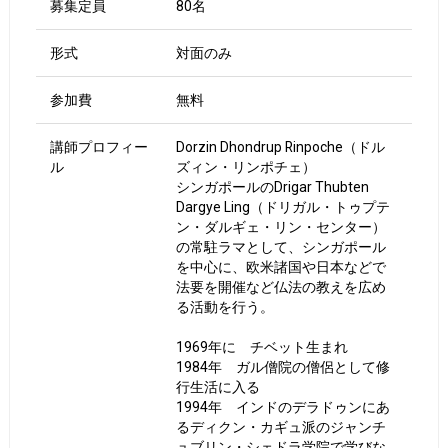
募集定員
80名
形式
対面のみ
参加費
無料
講師プロフィー
Dorzin Dhondrup Rinpoche（ドル
ル
ズィン・リンポチェ）
シンガポールのDrigar Thubten
Dargye Ling（ドリガル・トゥプテ
ン・ダルギェ・リン・センター）
の常駐ラマとして、シンガポール
を中心に、欧米諸国や日本などで
法要を開催など仏法の教えを広め
る活動を行う。
1969年に チベット生まれ
1984年 ガル僧院の僧侶として修
行生活に入る
1994年 インドのデラドゥンにあ
るディクン・カギュ派のジャンチ
ュブリン・シェドラ学院で学びな