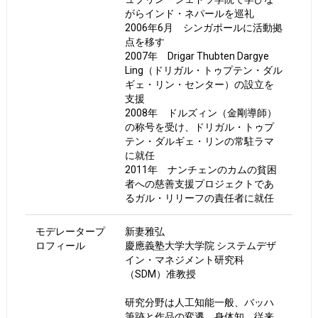
がらインド・ネパールを巡礼
2006年6月 シンガポールに活動拠
点を移す
2007年 Drigar Thubten Dargye
Ling（ドリガル・トゥプテン・ダル
ギェ・リン・センター）の設立を
支援
2008年 ドルズィン（金剛導師）
の称号を受け、ドリガル・トゥプ
テン・ダルギェ・リンの常駐ラマ
に就任
2011年 ナンチェンのカムの貧困
者への慈善支援プロジェクトであ
るガル・リリーフの責任者に就任
モデレータープ
新妻雅弘
ロフィール
慶應義塾大学大学院 システムデザ
イン・マネジメント研究科
（SDM）准教授
研究分野は人工知能一般、バッハ
筆跡と作品の変遷、身体知。従来