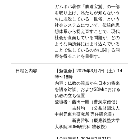
ガムポパ著作「勝道宝鬘」の一部
を取り上げ、私たちが知らないう
ちに埋没している「世俗」という
社会システムについて、伝統的思
想体系から捉え直すことで、現代
社会が直面している問題が、どの
ような局所解にはまり込んでいる
ことで生じているのかに関する洞
察を得ることを目指す。
日程と内容
【勉強会】2026年3月7日（土）14
時〜18時
内容：仏教の視点から日本の将来
を語る対談、およびSDMにおける
仏教の立ち位置
登壇者：藤田一照（曹洞宗僧侶）
吉村均 （公益財団法人
中村元東方研究所 専任研究員）
新妻雅弘（慶應義塾大学
大学院 SDM研究科 准教授）