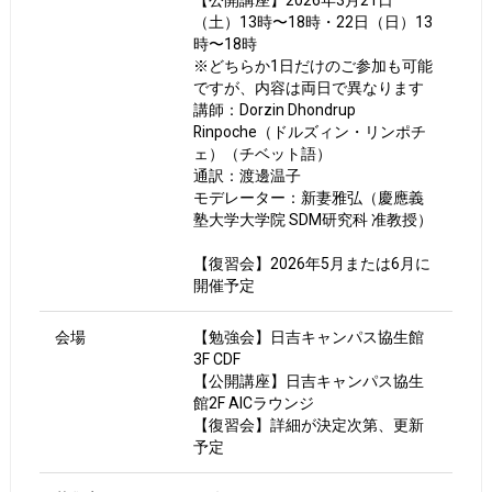
【公開講座】2026年3月21日
（土）13時〜18時・22日（日）13
時〜18時
※どちらか1日だけのご参加も可能
ですが、内容は両日で異なります
講師：Dorzin Dhondrup
Rinpoche（ドルズィン・リンポチ
ェ）（チベット語）
通訳：渡邊温子
モデレーター：新妻雅弘（慶應義
塾大学大学院 SDM研究科 准教授）
【復習会】2026年5月または6月に
開催予定
会場
【勉強会】日吉キャンパス協生館
3F CDF
【公開講座】日吉キャンパス協生
館2F AICラウンジ
【復習会】詳細が決定次第、更新
予定