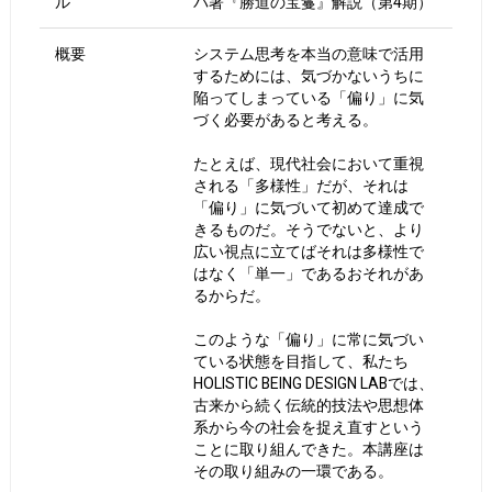
ル
パ著『勝道の宝鬘』解説（第4期）
概要
システム思考を本当の意味で活用
するためには、気づかないうちに
陥ってしまっている「偏り」に気
づく必要があると考える。
たとえば、現代社会において重視
される「多様性」だが、それは
「偏り」に気づいて初めて達成で
きるものだ。そうでないと、より
広い視点に立てばそれは多様性で
はなく「単一」であるおそれがあ
るからだ。
このような「偏り」に常に気づい
ている状態を目指して、私たち
HOLISTIC BEING DESIGN LABでは、
古来から続く伝統的技法や思想体
系から今の社会を捉え直すという
ことに取り組んできた。本講座は
その取り組みの一環である。