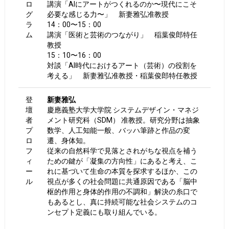
ロ
講演「AIにアートがつくれるのか〜現代にこそ
グ
必要な感じる力〜」 新妻雅弘准教授
ラ
14：00〜15：00
ム
講演「医術と芸術のつながり」 稲葉俊郎特任
教授
15：10〜16：00
対談「AI時代におけるアート（芸術）の役割を
考える」 新妻雅弘准教授・稲葉
俊郎
特任教授
登
新妻雅弘
壇
慶應義塾大学大学院 システムデザイン・マネジ
者
メント研究科（SDM） 准教授。研究分野は抽象
プ
数学、人工知能一般、バッハ筆跡と作品の変
ロ
遷、身体知。
フ
従来の自然科学で見落とされがちな視点を補う
ィ
ための鍵が「凝集の方向性」にあると考え、こ
ー
れに基づいて生命の本質を探求するほか、この
ル
視点が多くの社会問題に共通原因である「脳中
枢的作⽤と⾝体的作⽤の不調和」解決の糸口で
もあるとし、真に持続可能な社会システムのコ
ンセプト定義にも取り組んでいる。