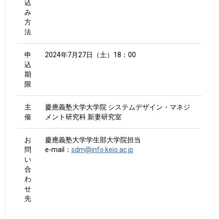
込
み
方
法
申
2024年7月27日（土）18：00
込
期
限
主
慶應義塾大学大学院 システムデザイン・マネジ
催
メント研究科 新妻研究室
お
慶應義塾大学学生部大学院担当
問
e-mail：
sdm@info.keio.ac.jp
い
合
わ
せ
先