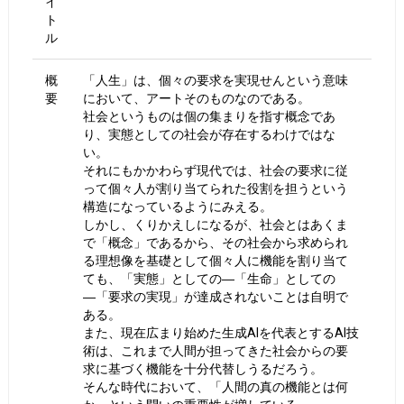
イ
ト
ル
概
「人生」は、個々の要求を実現せんという意味
要
において、アートそのものなのである。
社会というものは個の集まりを指す概念であ
り、実態としての社会が存在するわけではな
い。
それにもかかわらず現代では、社会の要求に従
って個々人が割り当てられた役割を担うという
構造になっているようにみえる。
しかし、くりかえしになるが、社会とはあくま
で「概念」であるから、その社会から求められ
る理想像を基礎として個々人に機能を割り当て
ても、「実態」としての―「生命」としての
―「要求の実現」が達成されないことは自明で
ある。
また、現在広まり始めた生成AIを代表とするAI技
術は、これまで人間が担ってきた社会からの要
求に基づく機能を十分代替しうるだろう。
そんな時代において、「人間の真の機能とは何