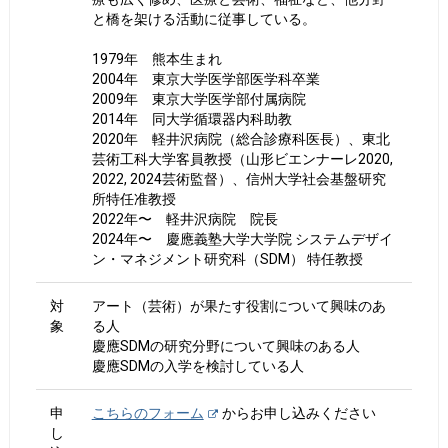
と橋を架ける活動に従事している。
1979年 熊本生まれ
​​2004年 東京大学医学部医学科卒業
2009年 東京大学医学部付属病院
2014年 同大学循環器内科助教
2020年 軽井沢病院（総合診療科医長）、東北
芸術工科大学客員教授（山形ビエンナーレ2020,
2022, 2024芸術監督）、信州大学社会基盤研究
所特任准教授
2022年〜 軽井沢病院 院長
2024年〜 慶應義塾大学大学院 システムデザイ
ン・マネジメント研究科（SDM） 特任教授
対
アート（芸術）が果たす役割について興味のあ
象
る人
慶應SDMの研究分野について興味のある人
慶應SDMの入学を検討している人
申
こちらのフォーム
からお申し込みください
し