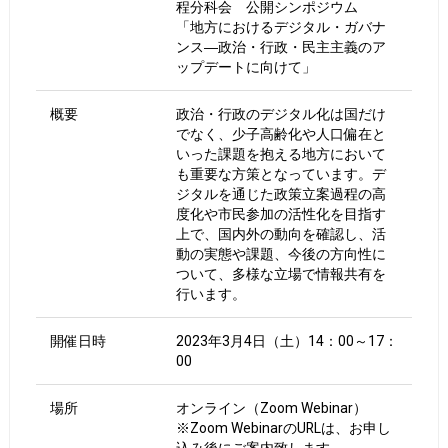
程分科会 公開シンポジウム
「地方におけるデジタル・ガバナ
ンス―政治・行政・民主主義のア
ップデートに向けて」
概要
政治・行政のデジタル化は国だけ
でなく、少子高齢化や人口偏在と
いった課題を抱える地方において
も重要な方策となっています。デ
ジタルを通じた政策立案過程の高
度化や市民参加の活性化を目指す
上で、国内外の動向を確認し、活
動の実態や課題、今後の方向性に
ついて、多様な立場で情報共有を
行います。
開催日時
2023年3月4日（土）14：00～17：
00
場所
オンライン（Zoom Webinar）
※Zoom WebinarのURLは、お申し