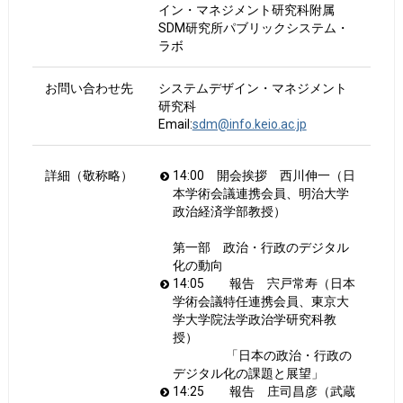
イン・マネジメント研究科附属
SDM研究所パブリックシステム・
ラボ
お問い合わせ先
システムデザイン・マネジメント
研究科
Email:
sdm@info.keio.ac.jp
詳細（敬称略）
14:00 開会挨拶 西川伸一（日
本学術会議連携会員、明治大学
政治経済学部教授）
第一部 政治・行政のデジタル
化の動向
14:05 報告 宍戸常寿（日本
学術会議特任連携会員、東京大
学大学院法学政治学研究科教
授）
「日本の政治・行政の
デジタル化の課題と展望」
14:25 報告 庄司昌彦（武蔵