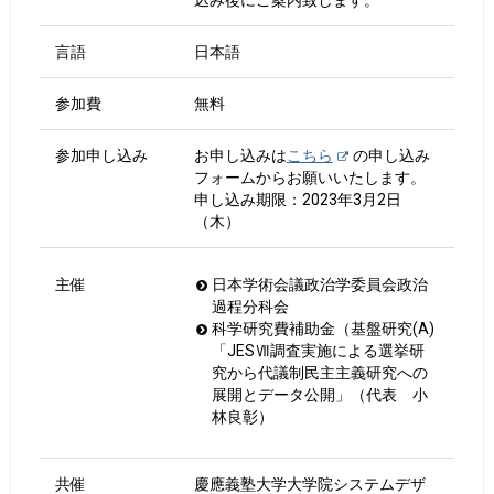
込み後にご案内致します。
言語
日本語
参加費
無料
参加申し込み
お申し込みは
こちら
の申し込み
フォームからお願いいたします。
申し込み期限：2023年3月2日
（木）
主催
日本学術会議政治学委員会政治
過程分科会
科学研究費補助金（基盤研究(A)
「JESⅦ調査実施による選挙研
究から代議制民主主義研究への
展開とデータ公開」（代表 小
林良彰）
共催
慶應義塾大学大学院システムデザ