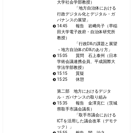
大学社会学部教授）
「地方自治体における
行政デジタル化とデジタル・ガ
バナンスの展望」
14:45 報告 岩﨑尚子（早稲
田大学電子政府・自治体研究所
教授）
「行政DXの課題と展望
－地方自治体のDXのあり方」
15:05 質問 石上泰州（日本
学術会議連携会員、平成国際大
学法学部教授）
15:15 質疑
15:25 休憩
第二部 地方におけるデジタ
ル・ガバナンスの取り組み
15:35 報告 金澤克仁（茨城
県取手市議会議長）
「取手市議会における
ICTを活用した議会改革（デモテ
ック）」
15:55 報告 関 治之